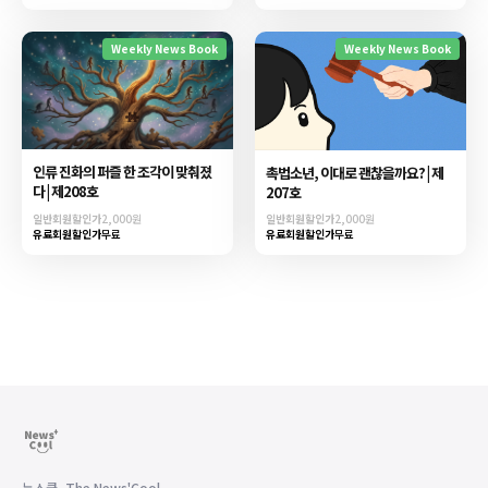
Weekly News Book
Weekly News Book
인류 진화의 퍼즐 한 조각이 맞춰졌
촉법소년, 이대로 괜찮을까요? | 제
다 | 제208호
207호
일반회원할인가
2,000원
일반회원할인가
2,000원
유료회원할인가
무료
유료회원할인가
무료
뉴스쿨, The News'Cool