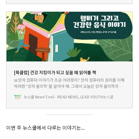
려준 전통 음식들은 모두 몸에 좋은 것들인데 옛날 미국 사람들은 어
째서 햄버거처럼 몸에 나쁜 음식을
[북클럽] 건강 지킴이가 되고 싶을 때 읽어볼 책
📖양자 컴퓨터 이야기가 조금 어려웠지? 양자 컴퓨터의 원리를 이해
하려면 ‘양자 물리학‘을 알아야 해. 그래서 오늘은 양자 물리학의 세
계를 아주 재미있고 쉽게 설명하는 책을 준비해봤어. 다채로운 그림
뉴스쿨 News'Cool - READ NEWS, LEAD YOUTH
뉴스쿨
과 생생한 역사 속 이야기로 양자 물리학의 세계에 ‘퐁당’ 빠져보자!
기름 뚝뚝 햄버거, 너 없인 못살아✅엘리즈 그라벨 지음 | 토토북 | 32
쪽 ✅#패스트푸드 ✅추천연령 : 8~10세
이번 주 뉴스쿨에서 다루는 이야기는...