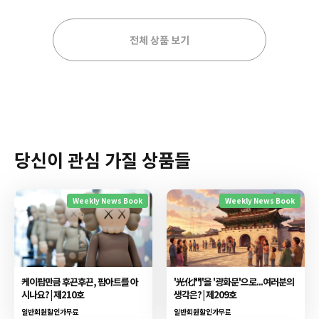
전체 상품 보기
당신이 관심 가질 상품들
Weekly News Book
Weekly News Book
케이팝만큼 후끈후끈, 팝아트를 아
'光化門'을 '광화문'으로...여러분의
시나요? | 제210호
생각은? | 제209호
일반회원할인가
무료
일반회원할인가
무료