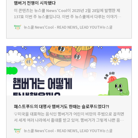
햄버거 전쟁이 시작됐다
이 콘텐츠는 뉴스쿨 News’Cool이 2025년 2월 28일에 발행한 제
137호 이번 주 뉴스쿨입니다.‌ 이번 주 뉴스쿨에서 다루는 이야기는...
HEADLINE - 학교에서 햄버거 금지...세계는 지금 햄버거와 전쟁 중
뉴스쿨 News'Cool - READ NEWS, LEAD YOUTH
뉴스쿨
뉴스쿨TV - 햄버거는 어떻게 탄생했을까?!PLAY - 나만의 건강 햄버
거 레시피BOOKCLUB - 건강 지킴이가 되고 싶을 때 읽어볼 책🤓쿨
리는 햄버거를 좋아해. 그런데 쿨리
패스트푸드의 대명사 햄버거도 한때는 슬로푸드였다?!
💡미국을 대표하는 음식인 햄버거가 어린이 비만의 주범으로 꼽히면
서 세계 여러 나라에서 홀대를 받고 있어. 햄버거가 그렇게 나쁜 음식
이라면 미국 사람들은 애초에 이런 음식을 왜 만든 걸까? 뉴쌤께 여
뉴스쿨 News'Cool - READ NEWS, LEAD YOUTH
뉴스쿨
쭤봐야겠어. 쿨리 : 쌤! 김치, 된장찌개, 비빔밥처럼 우리 조상들이 물