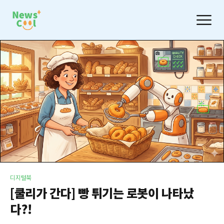
디지털북
[쿨리가 간다] 빵 튀기는 로봇이 나타났
다?!