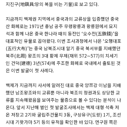
지진구(地鎭具:땅의 복을 비는 기물)로 보고 있다.
지금까지 백제권 지역에서 중국과의 교류상을 입증했던 중국
산 화폐로는 1971년 충남 공주 무령왕릉과 왕릉원에서 묘지
석과 함께 나온 중국 한나라 때의 동전인 ‘오수전(五銖錢)’을
대표적인 유물로 꼽아왔다. 이번 조사과정에서 나온 ‘오행대포
(五行大布)’는 중국 남북조시대 말기 중국 북서부를 지배했던
북주(北周) 왕조의 3대 황제 무제(재위 572∼577)의 치세기
인 건덕(建德) 3년(574)에 주조한 화폐로 국내에서 출토된 것
은 이번 발굴이 첫 사례다.
백제가 지금까지 사서에 알려진 대로 중국 양쯔강 이남을 지배
했던 남조왕조와의 교류뿐 아니라 북조의 정권과도 상당한 교
류를 지속해왔음을 보여주는 물증으로 볼 수 있다는 분석이 나
온다. 앞서 지난해 벌인 첫 발굴조사에서는 백제 대형 석축 저
온 저장고 2기와 굴립주건물지 3동, 구상유구(도랑) 1기, 조선
시대 기왓가마 5기 등의 유적을 확인한 바 있다. 연구원 쪽은