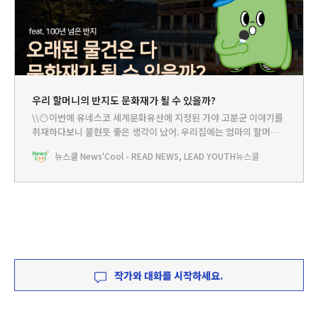
우리 할머니의 반지도 문화재가 될 수 있을까?
\\😶이번에 유네스코 세계문화유산에 지정된 가야 고분군 이야기를
취재하다보니 불현듯 좋은 생각이 났어. 우리집에는 엄마의 할머니
가 물려주신 반지가 하나 있거든. 만든 지 100년도 더 됐을 테니까 정
뉴스쿨 News'Cool - READ NEWS, LEAD YOUTH
뉴스쿨
말 오래 됐잖아. 그럼 문화재가 될 만하지 않을까? 박물관에 전시도
하고 말이야. 비슷한 시기에 만든 물건들과 함께 모아서 유네스코 세
계문화유산으로 정해달라고 해볼 수 있을 것
작가와 대화를 시작하세요.