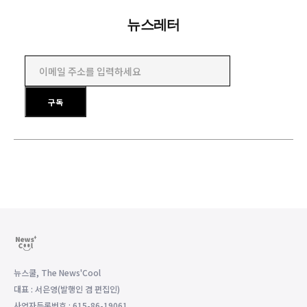
뉴스레터
이메일 주소를 입력하세요
구독
뉴스쿨, The News'Cool
대표 : 서은영(발행인 겸 편집인)
사업자등록번호 : 615-86-19061