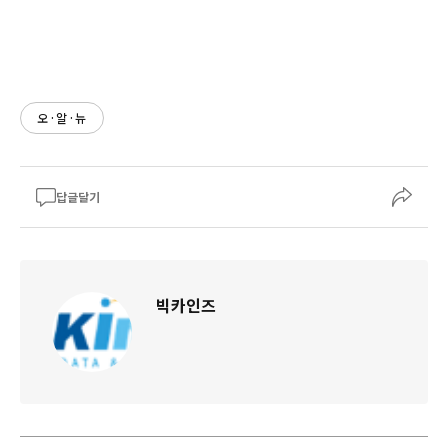
오·알·뉴
답글달기
빅카인즈