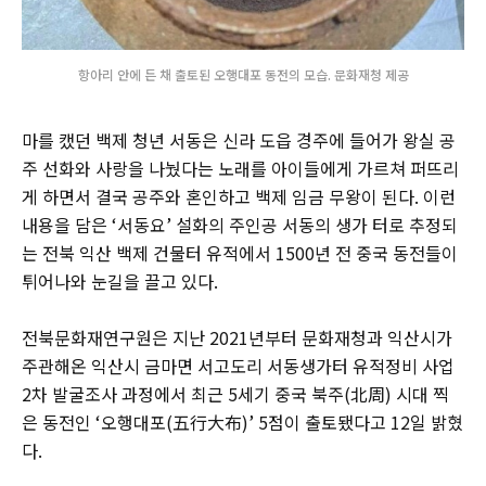
항아리 안에 든 채 출토된 오행대포 동전의 모습. 문화재청 제공
마를 캤던 백제 청년 서동은 신라 도읍 경주에 들어가 왕실 공
주 선화와 사랑을 나눴다는 노래를 아이들에게 가르쳐 퍼뜨리
게 하면서 결국 공주와 혼인하고 백제 임금 무왕이 된다. 이런
내용을 담은 ‘서동요’ 설화의 주인공 서동의 생가 터로 추정되
는 전북 익산 백제 건물터 유적에서 1500년 전 중국 동전들이
튀어나와 눈길을 끌고 있다.
전북문화재연구원은 지난 2021년부터 문화재청과 익산시가
주관해온 익산시 금마면 서고도리 서동생가터 유적정비 사업
2차 발굴조사 과정에서 최근 5세기 중국 북주(北周) 시대 찍
은 동전인 ‘오행대포(五行大布)’ 5점이 출토됐다고 12일 밝혔
다.