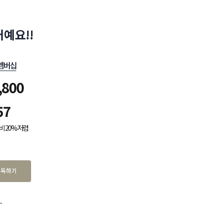
예요!!
멤버십
,800
57
비 20% 저렴
구독하기
.