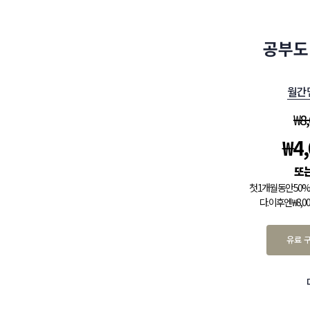
공부도
월간
₩
8
₩
4
첫 1개월 동안 5
다. 이후엔 ₩8,
유료 