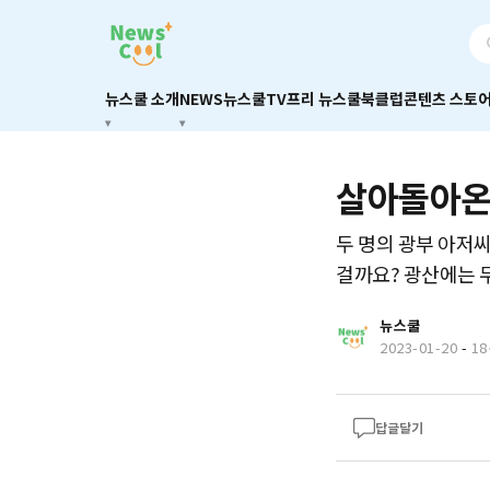
뉴스쿨 소개
NEWS
뉴스쿨TV
프리 뉴스쿨
북클럽
콘텐츠 스토
살아돌아온
두 명의 광부 아저
걸까요? 광산에는 
뉴스쿨
2023-01-20
-
1
답글달기