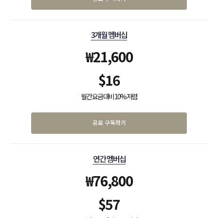
3개월 멤버십
₩
21,600
$
16
월간 요금 대비 10% 저렴
유료 구독하기
연간 멤버십
₩
76,800
$
57