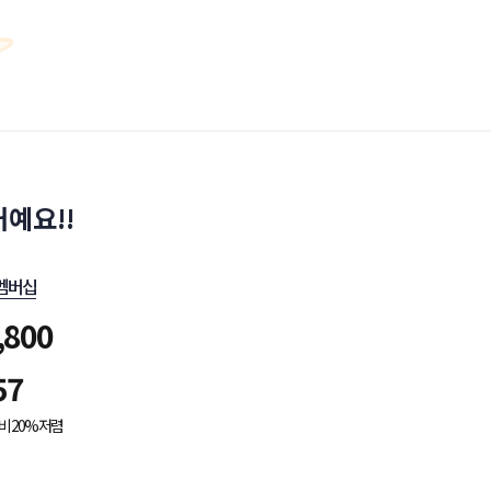
예요!!
멤버십
,800
57
비 20% 저렴