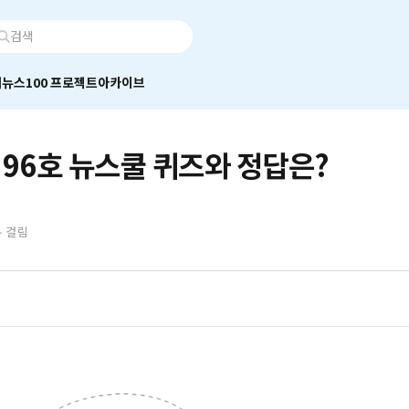
어
뉴스100 프로젝트
아카이브
 96호 뉴스쿨 퀴즈와 정답은?
분 걸림