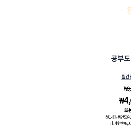
공부도
월간
₩
8
₩
4
첫 1개월 동안 5
다. 이후엔 ₩8,