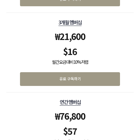
3개월 멤버십
₩
21,600
$
16
월간 요금 대비 10% 저렴
유료 구독하기
연간 멤버십
₩
76,800
$
57