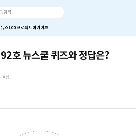
어
뉴스100 프로젝트
아카이브
 92호 뉴스쿨 퀴즈와 정답은?
분 걸림