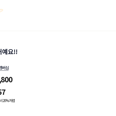
예요!!
멤버십
,800
57
비 20% 저렴