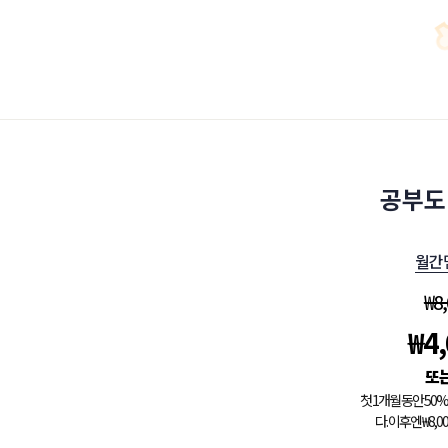
공부도
월간
₩
8
₩
4
첫 1개월 동안 5
다. 이후엔 ₩8,