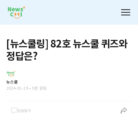
[뉴스쿨링] 82호 뉴스쿨 퀴즈와
정답은?
뉴스쿨
2024-01-19
-
5분 걸림
답글달기