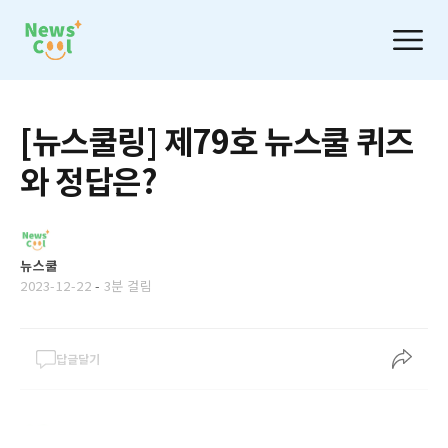
[뉴스쿨링] 제79호 뉴스쿨 퀴즈
와 정답은?
뉴스쿨
2023-12-22
-
3분 걸림
답글달기