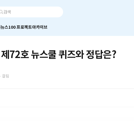
어
뉴스100 프로젝트
아카이브
 제72호 뉴스쿨 퀴즈와 정답은?
분 걸림