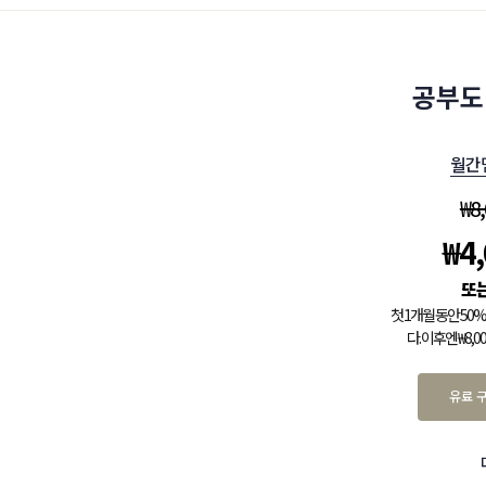
공부도
월간
₩
8
₩
4
첫 1개월 동안 5
다. 이후엔 ₩8,
유료 