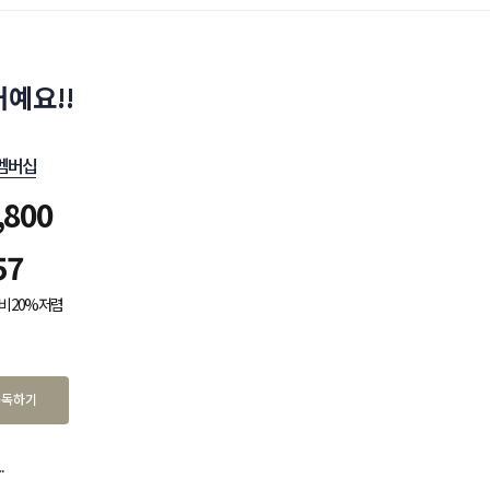
예요!!
멤버십
,800
57
비 20% 저렴
구독하기
.