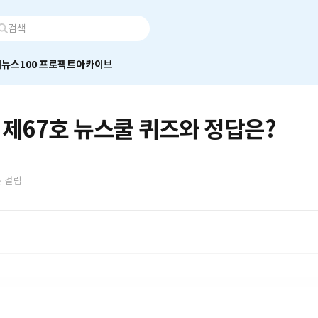
어
뉴스100 프로젝트
아카이브
 제67호 뉴스쿨 퀴즈와 정답은?
분 걸림