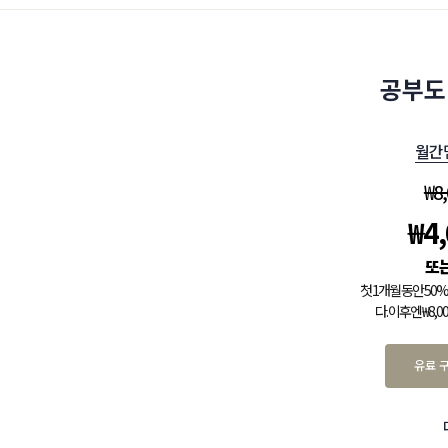
공부도
월간
₩
8
₩
4
첫 1개월 동안 5
다. 이후엔 ₩8,
유료 