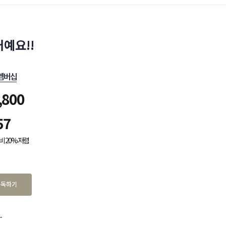
예요!!
멤버십
,800
57
비 20% 저렴
구독하기
.