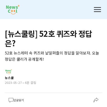
[뉴스쿨링] 52호 퀴즈와 정답
은?
52호 뉴스레터 속 퀴즈와 낱말퍼즐의 정답을 알아보자. 오늘
정답은 쿨리가 공개할게!
뉴스쿨
2023-05-27
-
6분 걸림
답글달기