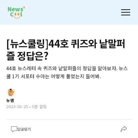
[뉴스쿨링]44호 퀴즈와 낱말퍼
즐 정답은?
44호 뉴스레터 속 퀴즈와 낱말퍼즐의 정답을 알아보자. 뉴스
쿨 1기 서포터 수아는 어떻게 풀었는지 들어봐.
뉴쌤
2023-03-25
-
5분 걸림
답글달기