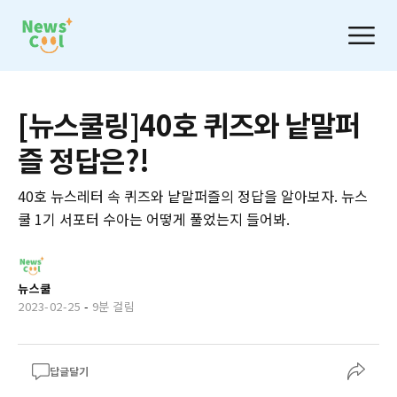
[뉴스쿨링]40호 퀴즈와 낱말퍼
즐 정답은?!
40호 뉴스레터 속 퀴즈와 낱말퍼즐의 정답을 알아보자. 뉴스
쿨 1기 서포터 수아는 어떻게 풀었는지 들어봐.
뉴스쿨
2023-02-25
-
9분 걸림
답글달기