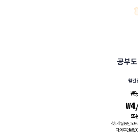
공부도
월간
₩
8
₩
4
첫 1개월 동안 5
다. 이후엔 ₩8,