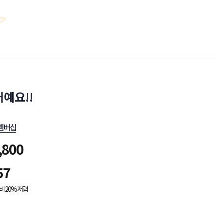
예요!!
멤버십
,800
57
비 20% 저렴