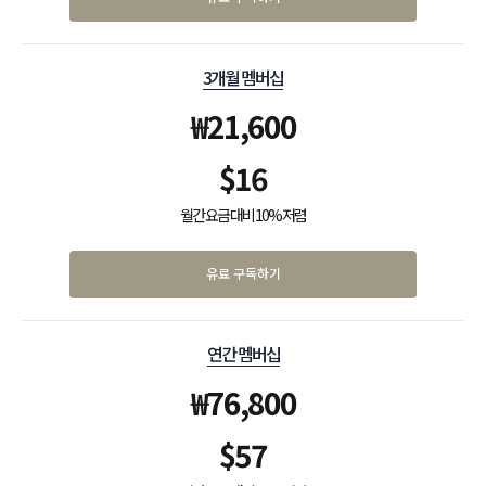
3개월 멤버십
₩
21,600
$
16
월간 요금 대비 10% 저렴
유료 구독하기
연간 멤버십
₩
76,800
$
57