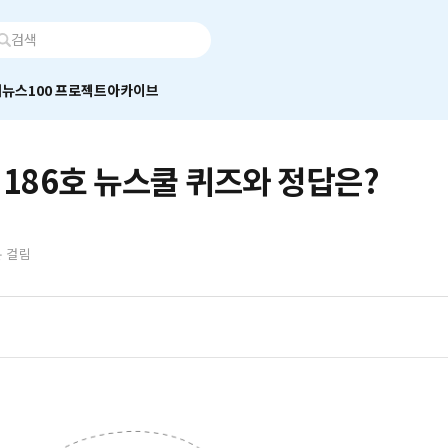
어
뉴스100 프로젝트
아카이브
 186호 뉴스쿨 퀴즈와 정답은?
분 걸림