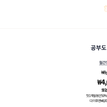
공부도
월간
₩
8
₩
4
첫 1개월 동안 5
다. 이후엔 ₩8,