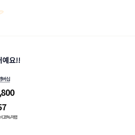
예요!!
멤버십
,800
57
비 20% 저렴