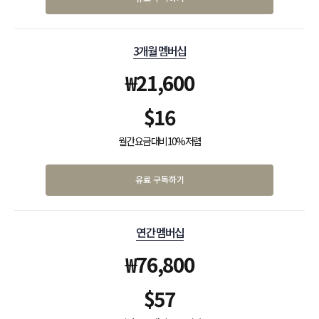
3개월 멤버십
₩
21,600
$
16
월간 요금 대비 10% 저렴
유료 구독하기
연간 멤버십
₩
76,800
$
57