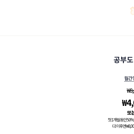
공부도
월간
₩
8
₩
4
첫 1개월 동안 5
다. 이후엔 ₩8,