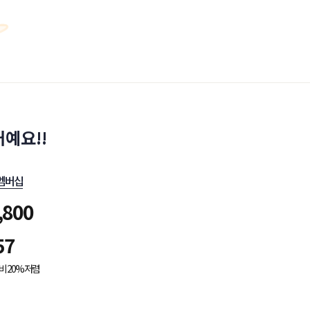
예요!!
멤버십
,800
57
비 20% 저렴