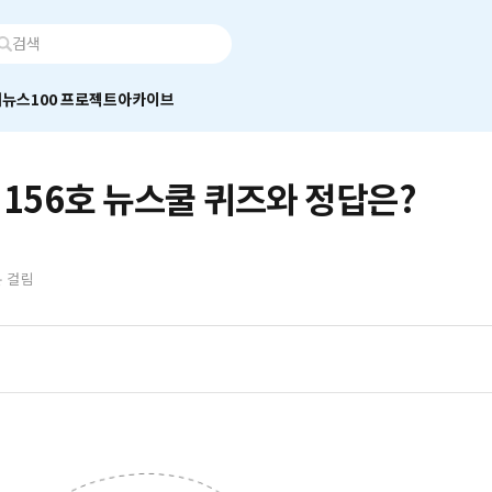
어
뉴스100 프로젝트
아카이브
 156호 뉴스쿨 퀴즈와 정답은?
분 걸림