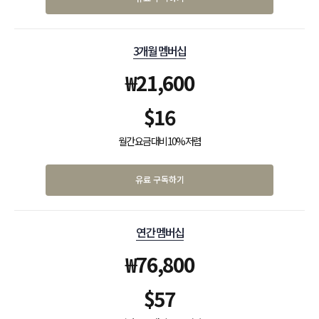
3개월 멤버십
₩
21,600
$
16
월간 요금 대비 10% 저렴
유료 구독하기
연간 멤버십
₩
76,800
$
57