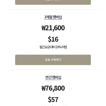
3개월 멤버십
₩
21,600
$
16
월간 요금 대비 10% 저렴
유료 구독하기
연간 멤버십
₩
76,800
$
57