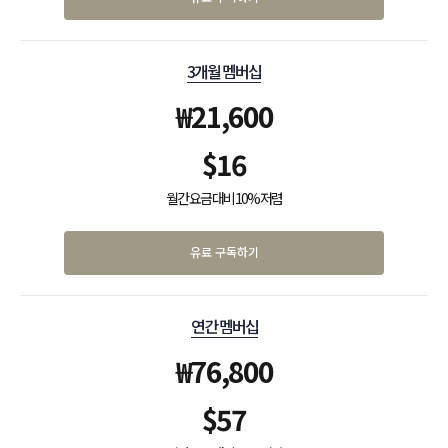
3개월 멤버십
₩
21,600
$
16
월간 요금 대비 10% 저렴
유료 구독하기
연간 멤버십
₩
76,800
$
57