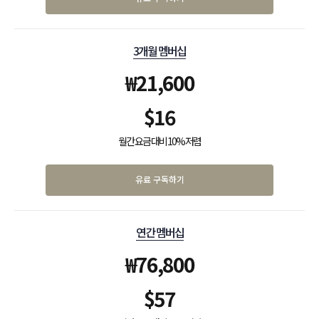
3개월 멤버십
₩
21,600
$
16
월간 요금 대비 10% 저렴
유료 구독하기
연간 멤버십
₩
76,800
$
57