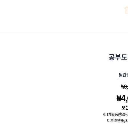
공부도
월간
₩
8
₩
4
첫 1개월 동안 5
다. 이후엔 ₩8,