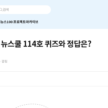
어
뉴스100 프로젝트
아카이브
 뉴스쿨 114호 퀴즈와 정답은?
분 걸림