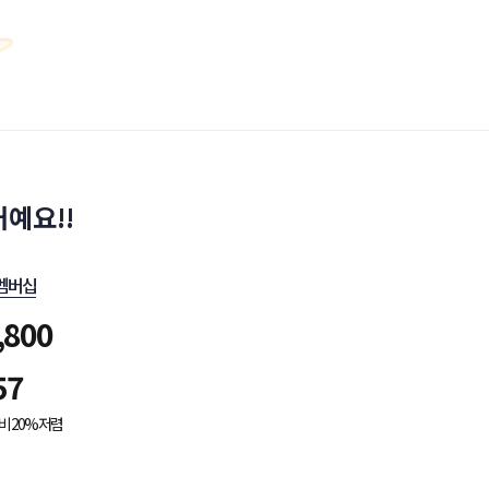
예요!!
멤버십
,800
57
비 20% 저렴