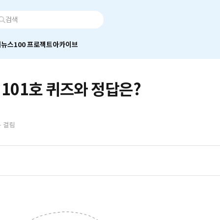
어
뉴스100 프로젝트
아카이브
 101호 퀴즈와 정답은?
분 걸림