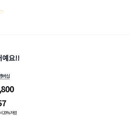
예요!!
멤버십
,800
57
비 20% 저렴