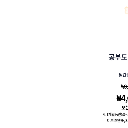
공부도
월간
₩
8
₩
4
첫 1개월 동안 5
다. 이후엔 ₩8,