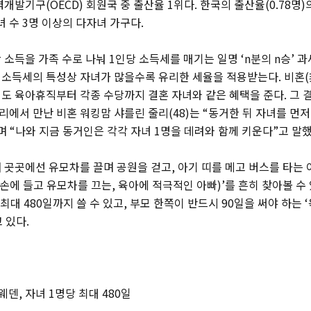
개발기구(OECD) 회원국 중 출산율 1위다. 한국의 출산율(0.78명)의
녀 수 3명 이상의 다자녀 가구다.
소득을 가족 수로 나눠 1인당 소득세를 매기는 일명 ‘n분의 n승’ 과
소득세의 특성상 자녀가 많을수록 유리한 세율을 적용받는다. 비혼(
도 육아휴직부터 각종 수당까지 결혼 자녀와 같은 혜택을 준다. 그 
파리에서 만난 비혼 워킹맘 샤를린 줄리(48)는 “동거한 뒤 자녀를 먼
 “나와 지금 동거인은 각각 자녀 1명을 데려와 함께 키운다”고 말했
 곳곳에선 유모차를 끌며 공원을 걷고, 아기 띠를 메고 버스를 타는 
커피를 손에 들고 유모차를 끄는, 육아에 적극적인 아빠)’를 흔히 찾아볼 수
최대 480일까지 쓸 수 있고, 부모 한쪽이 반드시 90일을 써야 하는
 있다.
웨덴, 자녀 1명당 최대 480일