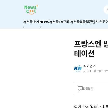
뉴스쿨 소개
NEWS
뉴스쿨TV
프리 뉴스쿨
북클럽
콘텐츠 스토
프랑스엔 방
테이션
빅카인즈
2023-10-20
-
9
답글달기
읽기 단계(NRI) : 초등