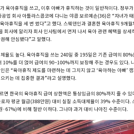
마가 육아휴직을 쓰고, 이후 아빠가 휴직하는 것이 일반적이다. 정부
중공업 회사 아틀라스콥코에 다니는 야콥 보르예손(36)은 “자녀가 태
 육아휴직을 세 번 썼다”고 했다. 스웨덴인과 결혼한 육아휴직 9개
실을 회사에 알리자 회사 인사팀에서 먼저 나서 육아 관련 혜택을 상세
권해 안심됐다”고 말했다.
율도 높다. 육아휴직을 쓰는 240일 중 195일은 기존 급여의 80%
 10%를 더 얹어 급여의 90~100%까지 보장해 주는 경우도 있다.
인은 “육아휴직 제도를 마련하는 데 그치지 않고 ‘육아하는 아빠’ 캠
으키는 데 집중한 결과”라고 설명했다.
면 한국의 육아휴직 급여 상한액은 통상임금의 80%까지 줄 수 있다
근로자 평균 월급(388만원) 대비 실질 소득대체율이 39% 수준이다. 
7만원·67%)에 비해 절반 이하다. 그나마 과거 대비 나아진 수준이다.