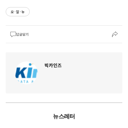
오·알·뉴
답글달기
빅카인즈
뉴스레터