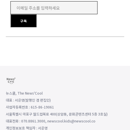
이메일 주소를 입력하세요
구독
뉴스쿨, The News'Cool
대표 : 서은영(발행인 겸 편집인)
사업자등록번호 : 615-86-19061
서울특별시 마포구 월드컵북로 400(상암동, 문화콘텐츠센터 5층 3호실)
대표전화 : 070.8861.3000, newscool.kids@newscool.co
개인정보보호 책임자 : 서은영