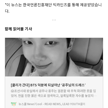
*이 뉴스는 한국언론진흥재단 빅카인즈를 통해 제공받았습니
다.
함께 읽어볼 기사
[쿨리가 간다] BTS 덕분에 되살아난 ‘공주님의 드레스’
😱조선시대 왕실에서 공주나 옹주는 결혼할 때 무척 화려한 옷을 입
었어. 천을 진한 붉은 색으로 염색하고, 알록달록한 자수를 놓았지.
그리고 금박으로 정성스럽게 장식을 했어. 이렇게 조선시대 여성들
뉴스쿨 News'Cool - READ NEWS, LEAD YOUTH
쿨리
이 결혼을 할 때 입는 옷을 ‘활옷’이라고 해. 지금은 활옷을 입는 사람