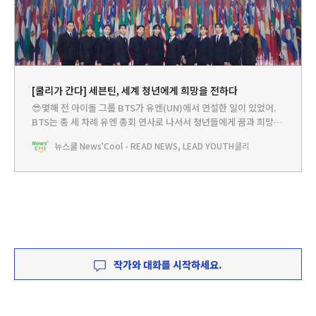
[쿨리가 간다] 세븐틴, 세계 청년에게 희망을 전하다
😎몇해 전 아이돌 그룹 BTS가 유엔(UN)에서 연설한 일이 있었어.
BTS는 총 세 차례 유엔 총회 연사로 나서서 청년들에게 꿈과 희망을
전했지. 그런데 BTS에 이어 또 다른 우리나라의 인기 아이돌 그룹이
뉴스쿨 News'Cool - READ NEWS, LEAD YOUTH
쿨리
유엔에서 연설을 했다고 해. 바로 세븐틴이야. 데뷔 9년차, BTS 못지
않은 세계적 인기를 누리고 있는 세븐틴은 어떤 이야기를
작가와 대화를 시작하세요.