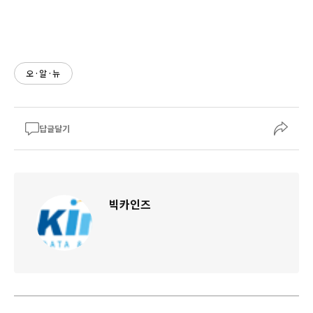
오·알·뉴
답글달기
빅카인즈