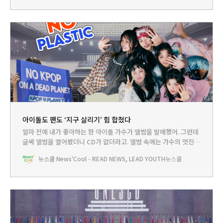
들이 많지 않아서 당시에 만든 활옷이 거의 다 사라지고, 50여 점 밖
에 남지 않았다고
아이돌도 팬도 ‘지구 살리기’ 힘 합쳤다
얼마 전에 내가 좋아하는 한 아이돌 가수가 앨범을 발매했어. 그런데
글쎄 앨범을 열어봤더니 CD가 없더라고. 앨범 속에는 가수의 멋진
모습이 담긴 사진만 있었는데, 사진 뒤에는 QR코드가 있더라고. 이
뉴스쿨 News'Cool - READ NEWS, LEAD YOUTH
뉴스쿨
게 어떻게 된 일일까? 깜빡하고 CD를 넣지 않은 게 아닐까? 쿨리가
알아봤어.