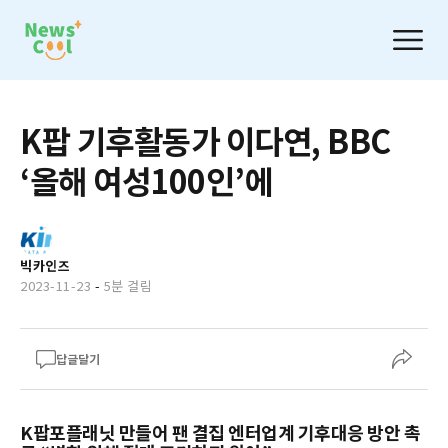
K팝 기후활동가 이다연, BBC
‘올해 여성100인’에
빅카인즈
2023-11-23
-
5분 걸림
답글달기
K팝포플래닛 만들어 팬 결집 엔터업계 기후대응 방안 촉