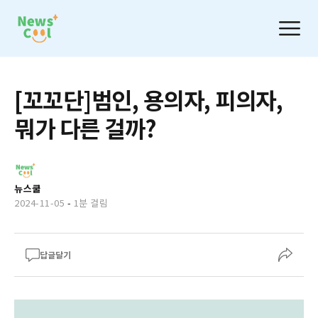
[꼬꼬단]범인, 용의자, 피의자,
뭐가 다른 걸까?
뉴스쿨
2024-11-05
-
1분 걸림
답글달기