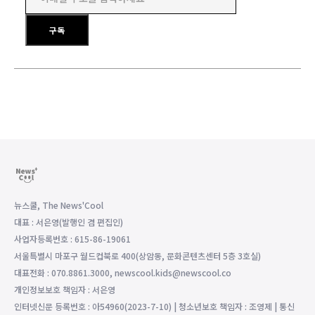
이메일 주소를 입력하세요
구독
뉴스쿨, The News'Cool
대표 : 서은영(발행인 겸 편집인)
사업자등록번호 : 615-86-19061
서울특별시 마포구 월드컵북로 400(상암동, 문화콘텐츠센터 5층 3호실)
대표전화 : 070.8861.3000, newscool.kids@newscool.co
개인정보보호 책임자 : 서은영
인터넷신문 등록번호 : 아54960(2023-7-10) | 청소년보호 책임자 : 조영제 | 통신