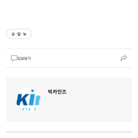
오·알·뉴
답글달기
빅카인즈