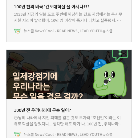
100년 전의 비극 ‘간토대학살’을 아시나요?
1923년 지금의 일본 도쿄 주변에 해당하는 간토 지방에서는 무시무
시한 지진이 발생했어. 10만 명 이상이 죽거나 다치고 실종됐지. 그
런데 이날의 비극은 일본인들만의 것이 아니었어. 조선인 수천 명이
뉴스쿨 News'Cool - READ NEWS, LEAD YOUTH
뉴스쿨
지진 피해가 아니라 일본인들의 무차별 폭력 속에 목숨을 잃었거든.
왜 이런 일이 벌어졌던 걸까. 100년 전 그날로 가보자.
100년 전 우리나라에 무슨 일이?
😶남의 나라에서 지진 피해를 입은 것도 모자라 ‘조선인’이라는 이
유로 학살을 당했다니... 생각만 해도 화가 나. 100년 전, 우리나라는
왜 이런 일을 당했던 걸까? 당시 많은 조선인들이 일본에 가게 된 이
뉴스쿨 News'Cool - READ NEWS, LEAD YOUTH
뉴스쿨
유도 궁금해. 뉴쌤께 여쭤봐야겠어. 쿨리 : 쌤, 저는 간토대지진 이야