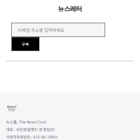
뉴스레터
이메일 주소를 입력하세요
구독
뉴스쿨, The News'Cool
대표 : 서은영(발행인 겸 편집인)
사업자등록번호 : 615-86-19061