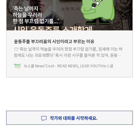
윤동주를 부끄러움의 시인이라고 부르는 이유
😶‘죽는 날까지 하늘을 우러러 한점 부끄럼 없기를, 잎새에 이는 바
람에도 나는 괴로워했다’ 혹시 이런 시구를 들어본 적 있어. 윤동주
시인이 쓴 ‘서시’라는 시의 한 구절이야. 윤동주 시인은 쿨리가 이름
뉴스쿨 News'Cool - READ NEWS, LEAD YOUTH
뉴스쿨
을 아는 몇 안 되는 시인이고 우리나라 사람들이 가장 사랑하는 시인
이기도 해. 지금까지 많은 사람들이 윤동주 시인의 시를 읽고 있고 그
를
작가와 대화를 시작하세요.