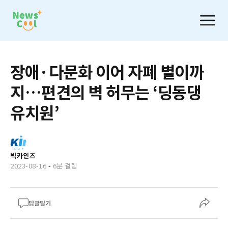
장애·다문화 이어 자폐 별이까
지…편견의 벽 허무는 ‘딩동댕
유치원’
빅카인즈
2023-08-16
-
6분 걸림
답글달기