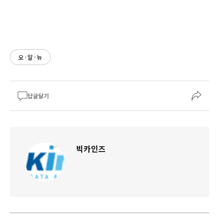
오·알·뉴
답글달기
빅카인즈