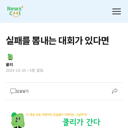
실패를 뽐내는 대회가 있다면
쿨리
2023-10-25
-
5분 걸림
답글달기