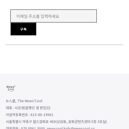
이메일 주소를 입력하세요
구독
뉴스쿨, The News'Cool
대표 : 서은영(발행인 겸 편집인)
사업자등록번호 : 615-86-19061
서울특별시 마포구 월드컵북로 400(상암동, 문화콘텐츠센터 5층 3호실)
대표전화 : 070.8861.3000, newscool.kids@newscool.co