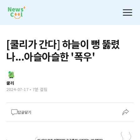
[쿨리가 간다] 하늘이 뻥 뚫렸
나...아슬아슬한 '폭우'
쿨리
2024-07-17
-
7분 걸림
답글달기