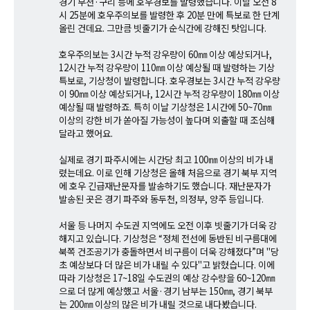
경기 부천·구리 등에 호우경보를 발령했습니다. 이날 오전 8
시 25분에 호우주의보를 발령한 후 20분 만에 특보로 한 단계
올린 건데요. 그만큼 빗줄기가 순식간에 강해진 탓입니다.
호우주의보는 3시간 누적 강우량이 60㎜ 이상 예상되거나,
12시간 누적 강우량이 110㎜ 이상 예상될 때 발령하는 기상
특보로, 기상청이 발령합니다. 호우경보는 3시간 누적 강우량
이 90㎜ 이상 예상되거나, 12시간 누적 강우량이 180㎜ 이상
예상될 때 발령하죠. 특히 이날 기상청은 1시간에 50~70㎜
이상의 강한 비가 쏟아질 가능성이 높다며 외출할 때 조심해
달라고 했어요.
실제로 경기 파주시에는 시간당 최고 100㎜ 이상의 비가 내
렸는데요. 이로 인해 기상청은 올해 처음으로 경기 북부 지역
에 호우 긴급재난문자를 발송하기도 했습니다. 재난문자가
발송된 곳은 경기 파주와 동두천, 의정부, 양주 등입니다.
서울 등 나머지 수도권 지역에도 오전 이후 빗줄기가 더욱 강
해지고 있습니다. 기상청은 “정체 전선에 동반된 비구름대에
북쪽 건조공기가 충돌하면서 비구름이 더욱 강해졌다”며 "당
초 예상보다 더 많은 비가 내릴 수 있다"고 밝혔습니다. 이에
따라 기상청은 17~18일 수도권의 예상 강수량을 60~120㎜
으로 더 많게 예상했고 서울·경기 남부는 150㎜, 경기 북부
는 200㎜ 이상의 많은 비가 내릴 것으로 내다봤습니다.