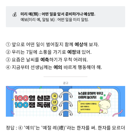
💰
미리 예(預) : 어떤 일을 앞서 준비하거나 예상함.
예보(미리 예, 알릴 보) : 어떤 일을 미리 알림.
① 앞으로 어떤 일이 벌어질지 함께
예상
해 보자.
② 우리는 7일에 소풍을 가기로
예정
돼 있어.
③ 요즘은 날씨를
예측
하기가 무척 어려워.
④ 지금부터 선생님께는
예의
바르게 행동해야 해.
광고
정답 : ④ '예의'는 '예절 례(禮)'라는 한자를 써. 한자를 모르더