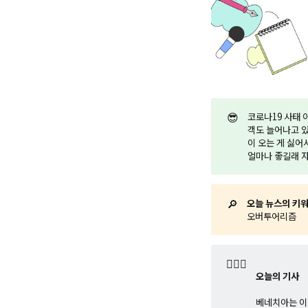
😎
코로나19 사태 
객도 늘어나고 있
이 오는 게 싫어
얼마나 좋길래 자
🔎
오늘 뉴스의 키
오버투어리즘
🤷🏼‍♂️
오늘의 기사
베네치아는 이