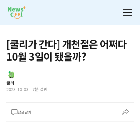
[쿨리가 간다] 개천절은 어쩌다
10월 3일이 됐을까?
쿨리
2023-10-03
-
7분 걸림
답글달기