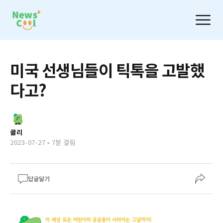
미국 선생님들이 틱톡을 고발했
다고?
쿨리
2023-07-27
-
7분 걸림
답글달기