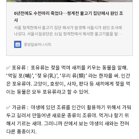
6년전에도 수천마리 죽었다…청계천 물고기 집단폐사 원인 조
사
서울 청계천에서 물고기 집단 폐사가 발생해 서울시가 원인 조사에
나섰다. 서울시설공단은 31일 청계천에서 폐사한 물고기들을 발견
해 사체를 수거 중이라고 밝혔다. 공단은 하천수를 채취·분석해 용존
중앙일보
머니서퍼
산소 농도와 최근 호우
✅ 포유류 : 포유류는 젖을 먹여 새끼를 키우는 동물을 말해.
‘먹일 포(哺)’, ‘젖 유(乳)’, ‘무리 류(類)’ 라는 한자를 써. 인간
은 포유류야. 고양이, 호랑이, 사자, 판다 등 새끼에게 젖을 먹
이는 동물은 모두 포유류라고 할 수 있어.
✅ 가금류 : 야생에 있던 조류를 인간이 활용하기 위해서 가둬
두고 길러서 만들어낸 새로운 종류의 조류야. 먹거나 팔기 위
해서 기르는 새야. 그러니까 산에서 보는 야생의 새와는 전혀
다른 품종이지.