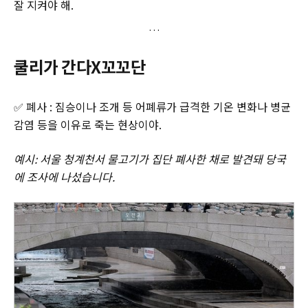
잘 지켜야 해.
쿨리가 간다X꼬꼬단
✅ 폐사 : 짐승이나 조개 등 어폐류가 급격한 기온 변화나 병균
감염 등을 이유로 죽는 현상이야.
예시: 서울 청계천서 물고기가 집단 폐사한 채로 발견돼 당국
에 조사에 나섰습니다.