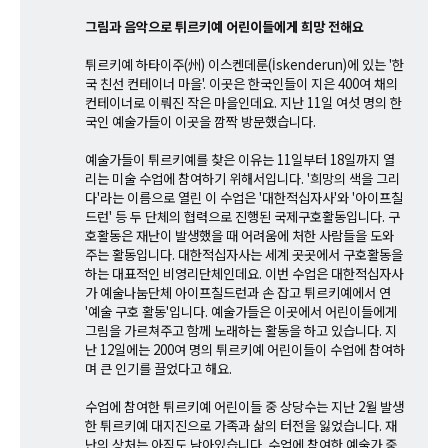
그림과 음악으로 튀르키예 어린이들에게 희망 전해요
튀르키예 하타이주(州) 이스켄데룬(İskenderun)에 있는 '한
국 친선 컨테이너 마을'. 이곳은 한국인들이 지은 400여 채의
컨테이너로 이뤄진 작은 마을인데요. 지난 11일 여섯 명의 한
국인 예술가들이 이곳을 깜짝 방문했습니다.
예술가들이 튀르키예를 찾은 이유는 11일부터 18일까지 열
리는 미술 수업에 참여하기 위해서입니다. '희망의 색을 그리
다'라는 이름으로 열린 이 수업은 '대한적십자사'와 '아이프칠
드런' 등 두 단체의 협력으로 진행된 국제구호활동입니다. 구
호활동은 재난이 발생했을 때 어려움에 처한 사람들을 도와
주는 활동입니다. 대한적십자사는 세계 곳곳에서 구호활동을
하는 대표적인 비영리단체인데요. 이번 수업은 대한적십자사
가 예술나눔단체 아이프칠드런과 손 잡고 튀르키예에서 연
'예술 구호 활동'입니다. 예술가들은 이곳에서 어린이들에게
그림을 가르쳐주고 함께 노래하는 활동을 하고 있습니다. 지
난 12일에는 200여 명의 튀르키예 어린이들이 수업에 참여하
며 큰 인기를 끌었다고 해요.
수업에 참여한 튀르키예 어린이들 중 상당수는 지난 2월 발생
한 튀르키예 대지진으로 가족과 삶의 터전을 잃었습니다. 재
난의 상처는 아직도 남아있습니다. 수업에 참여한 예술가 중