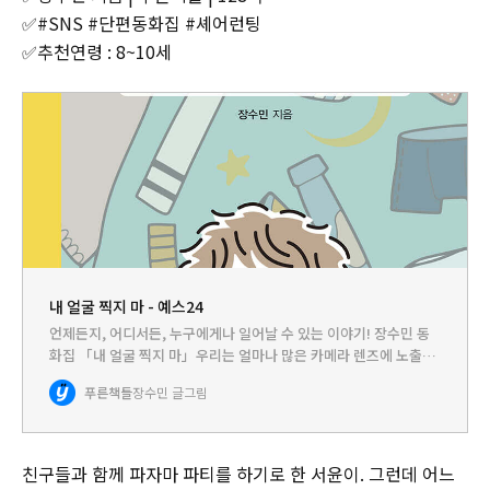
✅#SNS #단편동화집 #셰어런팅
✅추천연령 : 8~10세
내 얼굴 찍지 마 - 예스24
언제든지, 어디서든, 누구에게나 일어날 수 있는 이야기! 장수민 동
화집 「내 얼굴 찍지 마」우리는 얼마나 많은 카메라 렌즈에 노출되
어 있는 걸까? 언제든, 어디서든, 누구에게나 CCTV가 우리의 일거
푸른책들
장수민 글그림
수일투족을 지켜보고 있다. 이렇게 비자발적인 노출뿐 아니라 S…
친구들과 함께 파자마 파티를 하기로 한 서윤이. 그런데 어느