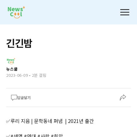
긴긴밤
뉴스쿨
2023-06-09
-
2분 걸림
답글달기
✅루리 지음 | 문학동네 펴냄 | 2021년 출간
✅#생명 #연대 #사랑 #희망