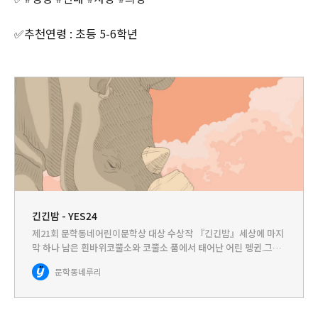
✅추천연령 : 초등 5-6학년
긴긴밤 - YES24
제21회 문학동네어린이문학상 대상 수상작 『긴긴밤』세상에 마지
막 하나 남은 흰바위코뿔소와 코뿔소 품에서 태어난 어린 펭귄.그땐
기적인 줄 몰랐다, 머리부터 발끝까지 모든 것이 다른 우리에게 서로
문학동네
루리
밖에 없다는 게.세상에 마지막 하나 남은 코뿔소가 된다면, 소중한…