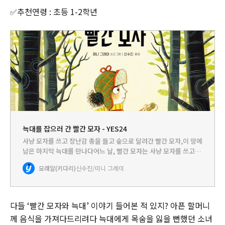
✅추천연령 : 초등 1-2학년
늑대를 잡으러 간 빨간 모자 - YES24
사냥 모자를 쓰고 장난감 총을 들고 숲으로 달려간 빨간 모자,이 땅에
남은 마지막 늑대를 만나다어느 날, 빨간 모자는 사냥 모자를 쓰고 장
화를 신고 장난감 총을 둘러메고 나가면서 외칩니다. “엄마, 나 늑대
모래알(키다리)
신수진/미니 그레이
잡으러 간다!” 빨간 모자는 용감하게 숲속으로 달려갑…
다들 ‘빨간 모자와 늑대’ 이야기 들어본 적 있지? 아픈 할머니
께 음식을 가져다드리려다 늑대에게 목숨을 잃을 뻔했던 소녀