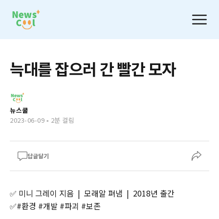
늑대를 잡으러 간 빨간 모자
뉴스쿨
2023-06-09
-
2분 걸림
답글달기
✅ 미니 그레이 지음 | 모래알 펴냄 | 2018년 출간
✅#환경 #개발 #파괴 #보존