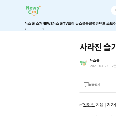
뉴스쿨 소개
NEWS
뉴스쿨TV
프리 뉴스쿨
북클럽
콘텐츠 스토
사라진 슬기
뉴스쿨
2023-03-24
-
2
답글달기
✅
임어진
지음 | 저자(