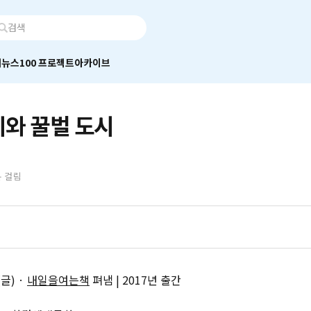
어
뉴스100 프로젝트
아카이브
와 꿀벌 도시
분 걸림
글) ·
내일을여는책
펴냄 | 2017년 출간