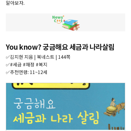
알아보자.
You know? 궁금해요 세금과 나라살림
✅김지현 지음 | 북네스트 | 144쪽
✅#세금 #재정 #복지
✅추천연령: 11~12세