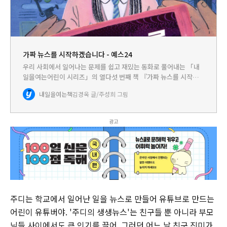
가짜 뉴스를 시작하겠습니다 - 예스24
우리 사회에서 일어나는 문제를 쉽고 재밌는 동화로 풀어내는 「내
일을여는어린이 시리즈」의 열다섯 번째 책 『가짜 뉴스를 시작하
겠습니다』는 요즘 문제가 되고 있는 가짜 뉴스에 대해 이야기합니
내일을여는책
김경옥 글/주성희 그림
다. 질투심 때문에 시작한 주디의 작은 거짓말이 친구뿐 아니라 친구
의 가족…
광고
주디는 학교에서 일어난 일을 뉴스로 만들어 유튜브로 만드는
어린이 유튜버야. '주디의 생생뉴스'는 친구들 뿐 아니라 부모
님들 사이에서도 큰 인기를 끌어. 그러던 어느 날 친구 진미가