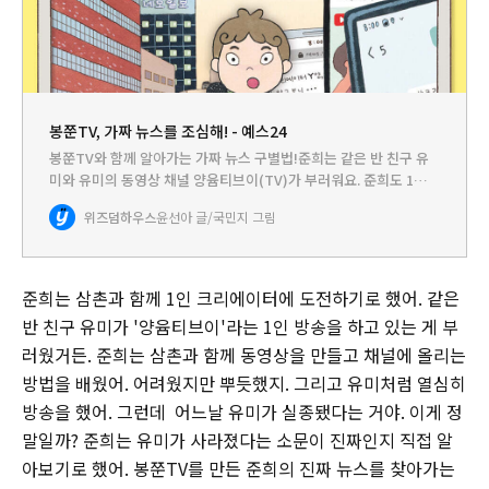
봉쭌TV, 가짜 뉴스를 조심해! - 예스24
봉쭌TV와 함께 알아가는 가짜 뉴스 구별법!준희는 같은 반 친구 유
미와 유미의 동영상 채널 양윰티브이(TV)가 부러워요. 준희도 1인
크리에이터가 되고 싶거든요. 그래서 삼촌과 함께 동영상 채널 만들
위즈덤하우스
윤선아 글/국민지 그림
기에 도전! 그런데 큰일났어요. 양윰TV와 관련된 사건이 발생…
준희는 삼촌과 함께 1인 크리에이터에 도전하기로 했어. 같은
반 친구 유미가 '양윰티브이'라는 1인 방송을 하고 있는 게 부
러웠거든. 준희는 삼촌과 함께 동영상을 만들고 채널에 올리는
방법을 배웠어. 어려웠지만 뿌듯했지. 그리고 유미처럼 열심히
방송을 했어. 그런데 어느날 유미가 실종됐다는 거야. 이게 정
말일까? 준희는 유미가 사라졌다는 소문이 진짜인지 직접 알
아보기로 했어. 봉쭌TV를 만든 준희의 진짜 뉴스를 찾아가는