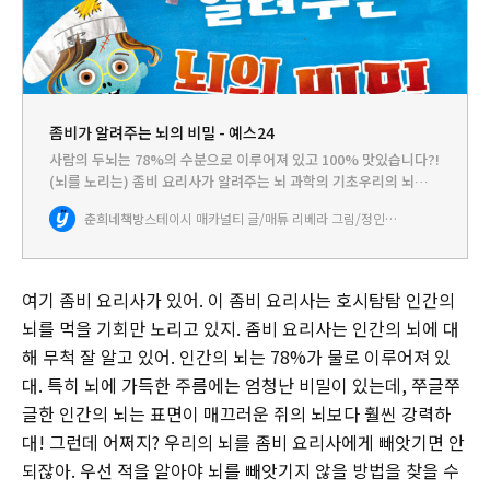
좀비가 알려주는 뇌의 비밀 - 예스24
사람의 두뇌는 78%의 수분으로 이루어져 있고 100% 맛있습니다?!
(뇌를 노리는) 좀비 요리사가 알려주는 뇌 과학의 기초우리의 뇌가
오감으로 느낀 신호를 어떻게 처리하는지부터 주름이 가득한 인간의
춘희네책방
스테이시 매카널티 글/매튜 리베라 그림/정인호 역
뇌가 매끄러운 쥐의 뇌보다 훨씬 강력한 이유까지! 뇌에 대한…
여기 좀비 요리사가 있어. 이 좀비 요리사는 호시탐탐 인간의
뇌를 먹을 기회만 노리고 있지. 좀비 요리사는 인간의 뇌에 대
해 무척 잘 알고 있어. 인간의 뇌는 78%가 물로 이루어져 있
대. 특히 뇌에 가득한 주름에는 엄청난 비밀이 있는데, 쭈글쭈
글한 인간의 뇌는 표면이 매끄러운 쥐의 뇌보다 훨씬 강력하
대! 그런데 어쩌지? 우리의 뇌를 좀비 요리사에게 빼앗기면 안
되잖아. 우선 적을 알아야 뇌를 빼앗기지 않을 방법을 찾을 수