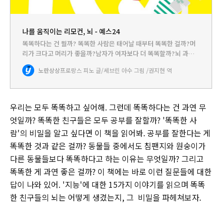
나를 움직이는 리모컨, 뇌 - 예스24
똑똑하다는 건 뭘까? 똑똑한 사람은 태어날 때부터 똑똑한 걸까?머
리가 크다고 머리가 좋을까?남자가 여자보다 더 똑똑할까?뇌 과학
자들과 심리학자들이 알려 주는 지능에 대한 모든 것!“나도 똑똑해
노란상상
프로랑스 피노 글/세브린 아수 그림 /권지현 역
지고 싶어, 그런데 똑똑하다는 게 뭐야?” 사람들은 누구나 똑…
우리는 모두 똑똑하고 싶어해. 그런데 똑똑하다는 건 과연 무
엇일까? 똑똑한 친구들은 모두 공부를 잘할까? '똑똑한 사
람'의 비밀을 알고 싶다면 이 책을 읽어봐. 공부를 잘한다는 게
똑똑한 것과 같은 걸까? 동물들 중에서도 침팬지와 원숭이가
다른 동물들보다 똑똑하다고 하는 이유는 무엇일까? 그리고
똑똑한 게 과연 좋은 걸까? 이 책에는 바로 이런 질문들에 대한
답이 나와 있어. '지능'에 대한 15가지 이야기를 읽으며 똑똑
한 친구들의 뇌는 어떻게 생겼는지, 그 비밀을 파헤쳐보자.