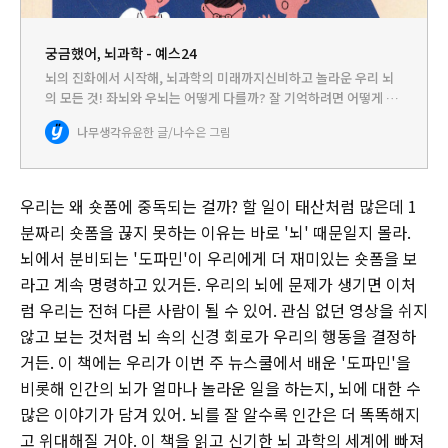
궁금했어, 뇌과학 - 예스24
뇌의 진화에서 시작해, 뇌과학의 미래까지신비하고 놀라운 우리 뇌
의 모든 것! 좌뇌와 우뇌는 어떻게 다를까? 잘 기억하려면 어떻게 해
야 할까?어린이들이 게임에 중독되기 쉬운 이유는?우리 몸의 지휘
나무생각
유윤한 글/나수은 그림
본부, 뇌에 대해 궁금한 모든 것들! 우리 몸의 지휘 본부,…
우리는 왜 숏폼에 중독되는 걸까? 할 일이 태산처럼 많은데 1
분짜리 숏폼을 끊지 못하는 이유는 바로 '뇌' 때문일지 몰라.
뇌에서 분비되는 '도파민'이 우리에게 더 재미있는 숏폼을 보
라고 계속 명령하고 있거든. 우리의 뇌에 문제가 생기면 이처
럼 우리는 전혀 다른 사람이 될 수 있어. 관심 없던 영상을 쉬지
않고 보는 것처럼 뇌 속의 신경 회로가 우리의 행동을 결정하
거든. 이 책에는 우리가 이번 주 뉴스쿨에서 배운 '도파민'을
비롯해 인간의 뇌가 얼마나 놀라운 일을 하는지, 뇌에 대한 수
많은 이야기가 담겨 있어. 뇌를 잘 알수록 인간은 더 똑똑해지
고 위대해질 거야. 이 책을 읽고 신기한 뇌 과학의 세계에 빠져