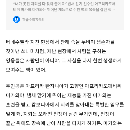
“내가 못된 지뢰를 다 찾아 줄게요!”냄새 맡기 선수인 아프리카도깨
비쥐 마가와.마가와는 뛰어난 재능으로 수천 명의 목숨을 살린 정말
멋진 영웅 쥐예요. 일생 동안 71개의 지뢰와 38개의 불발탄을 찾아냈
한솔수북
홍종의
다니 대단하지요?사랑하는 사람들을 위해 안전하고 넓은 땅을…
베네수엘라 지진 현장에서 잔해 속을 누비며 생존자를
찾아낸 쓰나미처럼, 재난 현장에서 사람을 구하는
영웅들은 사람만이 아니야. 그 사실을 다시 한번 생생하게
보여주는 책이 있어.
주인공은 아프리카 탄자니아가 고향인 아프리카도깨비쥐
마가와야. 냄새 맡기에 뛰어난 재능을 가진 마가와는
훈련을 받고 캄보디아에서 지뢰를 찾아내는 특별한 임무를
맡게 돼. 지뢰는 오래전 전쟁이 남긴 무기인데, 전쟁이
끝난 뒤에도 땅속에 남아 사람을 다치게 하거든. 마가와는