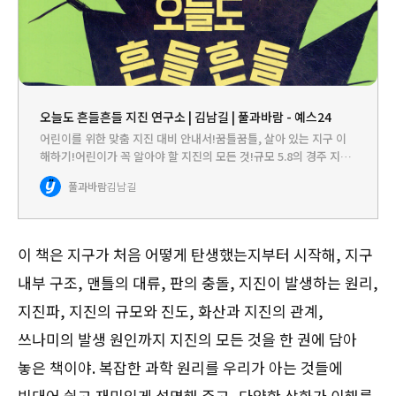
오늘도 흔들흔들 지진 연구소 | 김남길 | 풀과바람 - 예스24
어린이를 위한 맞춤 지진 대비 안내서!꿈틀꿈틀, 살아 있는 지구 이
해하기!어린이가 꼭 알아야 할 지진의 모든 것!규모 5.8의 경주 지진,
규모 5.4의 포항 지진. 연이은 국내의 커다란 지진으로 우리나라가
풀과바람
김남길
더는 ‘지진 안전지대’가 아니라는 사실이 드러났습니다…
이 책은 지구가 처음 어떻게 탄생했는지부터 시작해, 지구
내부 구조, 맨틀의 대류, 판의 충돌, 지진이 발생하는 원리,
지진파, 지진의 규모와 진도, 화산과 지진의 관계,
쓰나미의 발생 원인까지 지진의 모든 것을 한 권에 담아
놓은 책이야. 복잡한 과학 원리를 우리가 아는 것들에
빗대어 쉽고 재미있게 설명해 주고, 다양한 삽화가 이해를