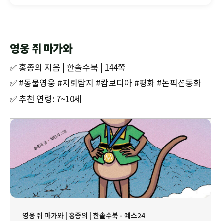
영웅 쥐 마가와
✅ 홍종의 지음 | 한솔수북 | 144쪽
✅ #동물영웅 #지뢰탐지 #캄보디아 #평화 #논픽션동화
✅ 추천 연령: 7~10세
영웅 쥐 마가와 | 홍종의 | 한솔수북 - 예스24