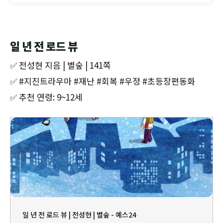
일 년 전 로드 뷰
✅ 전성현 지음 | 별숲 | 141쪽
✅ #지진트라우마 #재난 #회복 #우정 #초등장편동화
✅ 추천 연령: 9~12세
일 년 전 로드 뷰 | 전성현 | 별숲 - 예스24