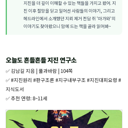
지진을 더 깊이 이해할 수 있는 책들을 가지고 왔어. 지
진 이후 절망을 딛고 일어선 사람들의 이야기, 그리고
헤드라인에서 소개했던 지뢰 제거 전담 쥐 '마가와'의
이야기도 찾아왔으니 맘에 드는 책을 골라 읽어봐~
오늘도 흔들흔들 지진 연구소
✅ 김남길 지음 | 풀과바람 | 104쪽
✅ #지진원리 #판구조론 #지구내부구조 #지진대피요령 #
지식도서
✅ 추천 연령: 8~11세