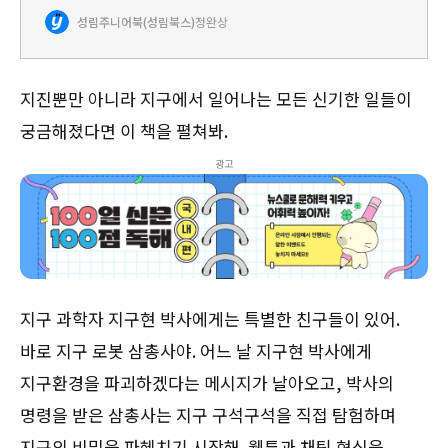
은 지구 탐험의 여정을 함께 떠나볼까요?아름다운 행성, 현재까지
성림주니어북(성림북스)
정완상
밝혀진 바로 생명체가 사는 유일한 행성인 지구는 여전히 신비롭…
지진뿐만 아니라 지구에서 일어나는 모든 신기한 일들이
궁금해졌다면 이 책을 펼쳐봐.
광고
지구 과학자 지구현 박사에게는 특별한 친구들이 있어.
바로 지구 로봇 삼총사야. 어느 날 지구현 박사에게
지구환경을 파괴하겠다는 메시지가 날아오고, 박사의
명령을 받은 삼총사는 지구 구석구석을 직접 탐험하며
지구의 비밀을 파헤치기 시작해. 웹툰과 채팅 형식을