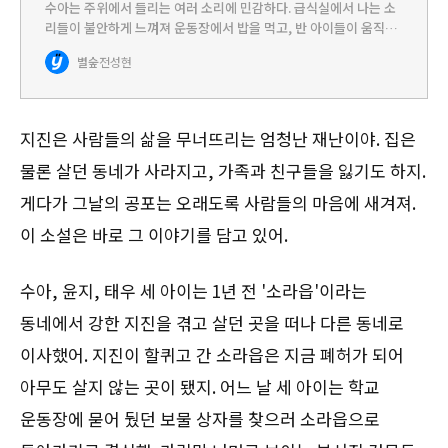
수아는 주위에서 들리는 여러 소리에 민감하다. 급식실에서 나는 소
리들이 불안하게 느껴져 운동장에서 밥을 먹고, 반 아이들이 움직이
는 소리에 놀라 소리를 지른다. 그 모습을 지켜보는 아이들은 수아를
별숲
전성현
유별나게 여기고 거리를 둔다. 수아를 온전히 이해해 주는 친구는…
지진은 사람들의 삶을 무너뜨리는 엄청난 재난이야. 집은
물론 살던 동네가 사라지고, 가족과 친구들을 잃기도 하지.
게다가 그날의 공포는 오래도록 사람들의 마음에 새겨져.
이 소설은 바로 그 이야기를 담고 있어.
수아, 윤지, 태우 세 아이는 1년 전 '소라읍'이라는
동네에서 강한 지진을 겪고 살던 곳을 떠나 다른 동네로
이사했어. 지진이 할퀴고 간 소라읍은 지금 폐허가 되어
아무도 살지 않는 곳이 됐지. 어느 날 세 아이는 학교
운동장에 묻어 뒀던 보물 상자를 찾으러 소라읍으로