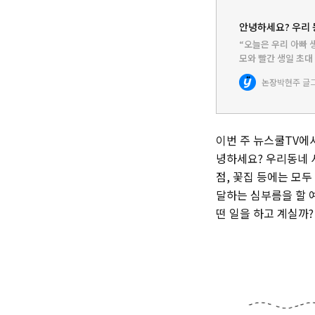
안녕하세요? 우리 
“오늘은 우리 아빠 
모와 빨간 생일 초대
했을까? 맨 먼저 맛
논장
박현주 글
먹지 말고 골목 식…
이번 주 뉴스쿨TV에서
녕하세요? 우리동네 
점, 꽃집 등에는 모
달하는 심부름을 할 
떤 일을 하고 계실까