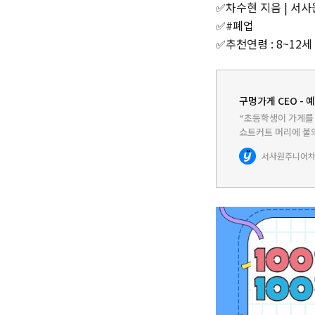
✅차수현 지음 | 서사
✅#폐업
✅추천연령 : 8~12세
구멍가게 CEO - 
“초등학생이 가게를 
쇼트커트 머리에 불의
현. 시현은 동네에 
서사원주니어
차
기로 ‘꿈동산 문구’