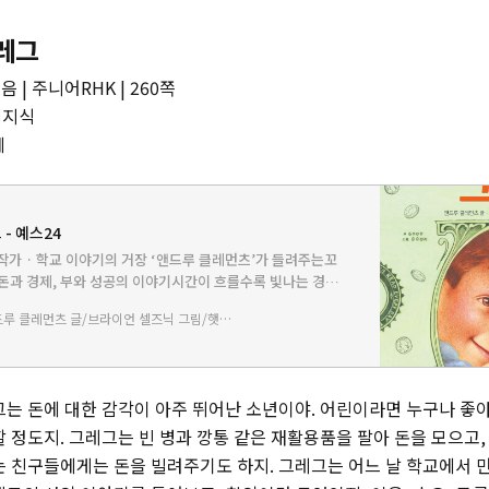
레그
| 주니어RHK | 260쪽
제지식
세
- 예스24
가 · 학교 이야기의 거장 ‘앤드루 클레먼츠’가 들려주는꼬
돈과 경제, 부와 성공의 이야기시간이 흐를수록 빛나는 경제
 그레그』 재출간! 크리스토퍼상 수상 작가 X 칼데콧상 수상
앤드루 클레먼츠 글/브라이언 셀즈닉 그림/햇살과나무꾼 역
 이…
그는 돈에 대한 감각이 아주 뛰어난 소년이야. 어린이라면 누구나 좋
 정도지. 그레그는 빈 병과 깡통 같은 재활용품을 팔아 돈을 모으고,
는 친구들에게는 돈을 빌려주기도 하지. 그레그는 어느 날 학교에서 