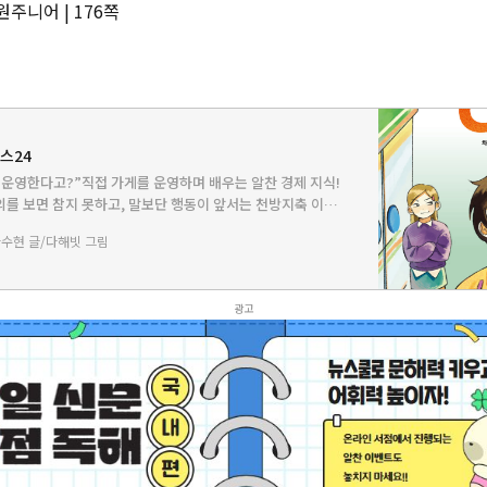
원주니어 | 176쪽
예스24
운영한다고?”직접 가게를 운영하며 배우는 알찬 경제 지식!
를 보면 참지 못하고, 말보단 행동이 앞서는 천방지축 이시
쓰러져 가는 구멍가게 주인 통감자 할매의 목숨을 구한 것을 계
수현 글/다해빗 그림
의 지…
광고