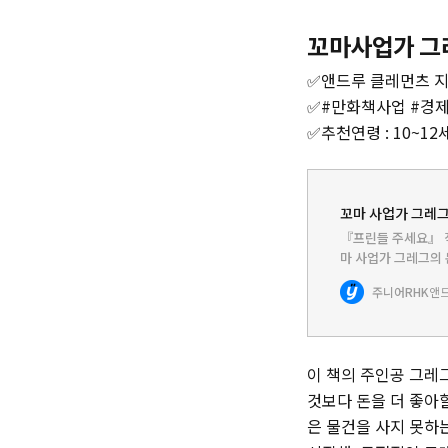
꼬마사업가 그
✅앤드루 클레먼츠 지음 
✅#만화책사업 #경
✅추천연령 : 10~12
꼬마 사업가 그레그 
『프린들 주세요』 작
마 사업가 그레그의 
동화, 『꼬마 사업가
주니어RHK
작가 현직 초등 교사
이 책의 주인공 그레
것보다 돈을 더 좋아할
은 물건을 사지 못하