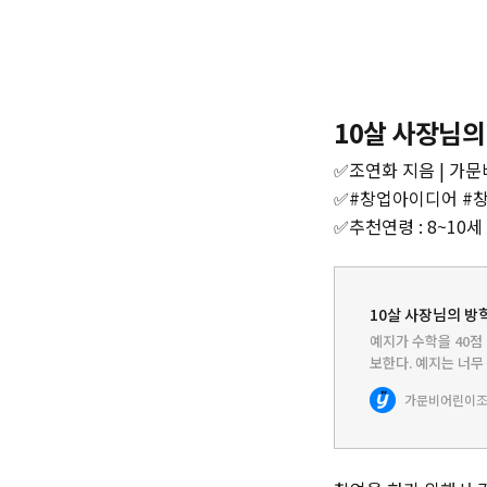
10살 사장님의
✅조연화 지음 | 가문
✅#창업아이디어 #
✅추천연령 : 8~10세
10살 사장님의 방학
예지가 수학을 40점
보한다. 예지는 너무
조른다. 할머니는 방
가문비어린이
조
예지는 궁리 끝에…