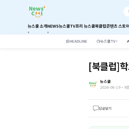
뉴스쿨 소개
NEWS
뉴스쿨TV
프리 뉴스쿨
북클럽
콘텐츠 스토
📰
HEADLINE
📺
뉴스쿨TV

🔒
[북클럽]학
뉴스쿨
2026-06-19
-
9
답글달기