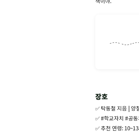
책이야.
장호
✅ 탁동철 지음 | 양철
✅ #학교자치 #공
✅ 추천 연령: 10~1