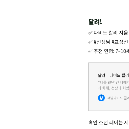
달려!
✅ 다비드 칼리 지음 |
✅ #선생님 #교장선
✅ 추천 연령: 7~10
달려! | 다비드 칼리
“너를 만난 건 나에
과 화해, 성장과 희
선생님의 따뜻한 관
책빛
다비드 칼
펼쳐진다. 세상에 
흑인 소년 레이는 세