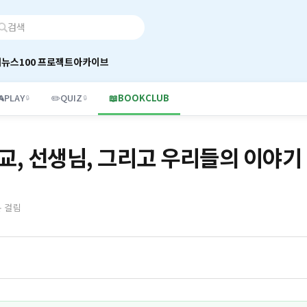
어
뉴스100 프로젝트
아카이브

PLAY
✏️
QUIZ
📖
BOOKCLUB
🔒
🔒
교, 선생님, 그리고 우리들의 이야기
분 걸림