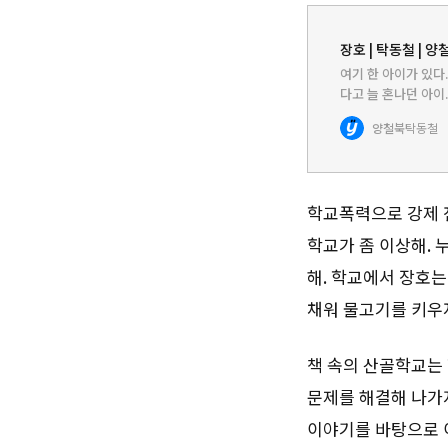
장호 | 탁동철 | 양
여기 한 아이가 있다
다고 늘 혼나던 아이.
아이의 손을 잡아 준
양철북
탁동철
다. 그런데 다시…
학교폭력으로 강제 
학교가 좀 이상해.
해. 학교에서 장호는
채워 물고기를 키우
책 속의 산골학교는 
문제를 해결해 나가지
이야기를 바탕으로 이