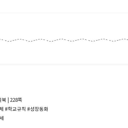
북 | 228쪽
동체 #학교규칙 #성장동화
3세