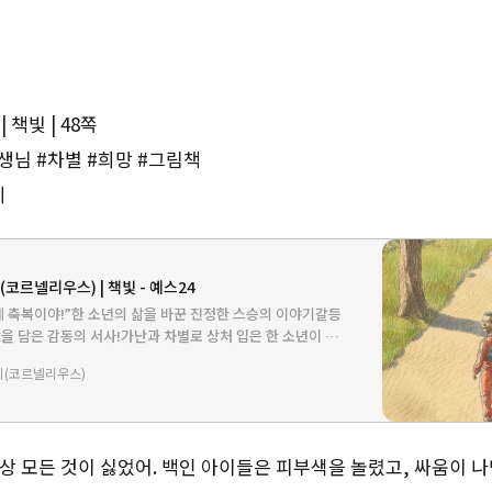
 책빛 | 48쪽
생님 #차별 #희망 #그림책
세
(코르넬리우스) | 책빛 - 예스24
게 축복이야!”한 소년의 삶을 바꾼 진정한 스승의 이야기갈등
망을 담은 감동의 서사!가난과 차별로 상처 입은 한 소년이 한
심과 응원으로 새로운 희망을 찾아가는 이야기가 감동적으로
리(코르넬리우스)
대한…
상 모든 것이 싫었어. 백인 아이들은 피부색을 놀렸고, 싸움이 나