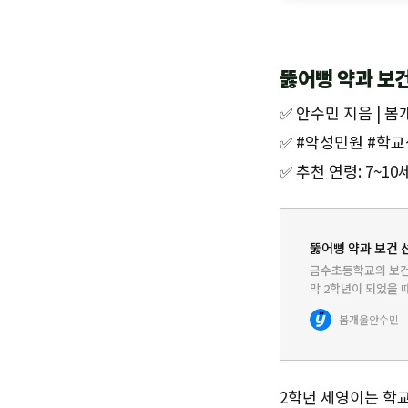
뚫어뻥 약과 보
✅ 안수민 지음 | 봄개
✅ #악성민원 #학
✅ 추천 연령: 7~10
뚫어뻥 약과 보건 선
금수초등학교의 보건
막 2학년이 되었을 
그래서 오전 열 시만
봄개울
안수민
걸핏하면 학교 선생
2학년 세영이는 학교