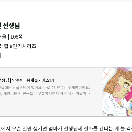
건 선생님
울 | 108쪽
교생활 #인기시리즈
세
생님 | 안수민 | 봄개울 - 예스24
실에는 단골손님이 있어요. 바로 2학년 2반 주세영이에요.
때, 세영이는 반 친구들이 낯설어서인지 자주 배가 아팠어요.
 되면 습관처럼 보건실을 찾게 되었죠. 그런 세영이가 요즘은
님께…
에서 무슨 일만 생기면 엄마가 선생님께 전화를 건다는 게 늘 걱