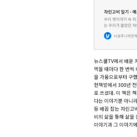
자린고비 일기 - 예
우리 옛이야기 속 최
는 우리가 몰랐던 
종종 등장하는 구두
시공주니어
정해
많은 이야기들이 전
뉴스쿨TV에서 배운 
먹을 때마다 한 번씩
을 가뭄으로부터 구했
헌책방에서 300년 
로 쓰셨대. 이 책은 
다는 이야기뿐 아니라
등 배꼽 잡는 자린고
비의 삶을 통해 삶을 
이야기과 그 이야기에