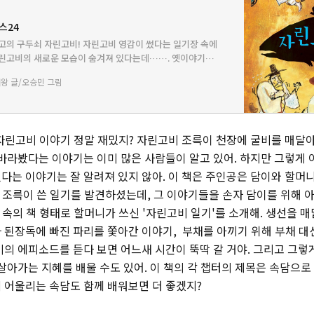
스24
고의 구두쇠 자린고비! 자린고비 영감이 썼다는 일기장 속에
자린고비의 새로운 모습이 숨겨져 있다는데……. 옛이야기에
쇠의 대명사 자린고비. 자린고비에 대해서는 설화를 비롯해
왕 글/오승민 그림
하고 있지만 대…
자린고비 이야기 정말 재밌지? 자린고비 조륵이 천장에 굴비를 매달아
 바라봤다는 이야기는 이미 많은 사람들이 알고 있어. 하지만 그렇게 
다는 이야기는 잘 알려져 있지 않아. 이 책은 주인공은 담이와 할머
전 조륵이 쓴 일기를 발견하셨는데, 그 이야기들을 손자 담이를 위해 
책 속의 책 형태로 할머니가 쓰신 '자린고비 일기'를 소개해. 생선을 
 된장독에 빠진 파리를 쫓아간 이야기, 부채를 아끼기 위해 부채 대
비의 에피소드를 듣다 보면 어느새 시간이 뚝딱 갈 거야. 그리고 그렇
살아가는 지혜를 배울 수도 있어. 이 책의 각 챕터의 제목은 속담으로
 어울리는 속담도 함께 배워보면 더 좋겠지?