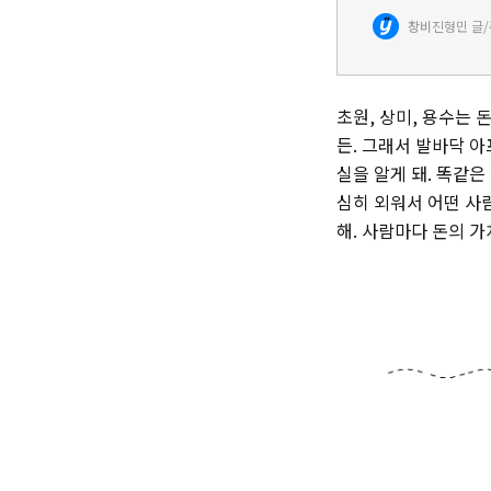
를 담은 작품으로 독
창비
진형민 글
니다』가 출간되었다
초원, 상미, 용수는 
든. 그래서 발바닥 아
실을 알게 돼. 똑같은
심히 외워서 어떤 사람
해. 사람마다 돈의 