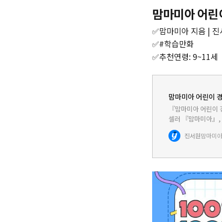
맘마미아 어린
✅맘마미아 지음 | 진서
✅#학습만화
✅추천연령: 9~11세
맘마미아 어린이 경
『맘마미아 어린이 
셀러 『맘마미아』, 
시리즈! 이 책을 일
진서원
맘마미아
리 습관부터 챙겨야