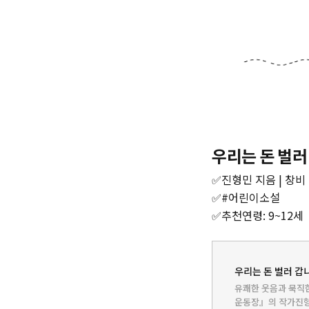
우리는 돈 벌러
✅진형민 지음 | 창비 |
‌✅#어린이소설
‌✅추천연령: 9~12세
우리는 돈 벌러 갑니
유쾌한 웃음과 묵직한
운동장』의 작가진형