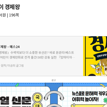
이 경제왕
원 | 196쪽
제왕 - 예스24
경제왕』수백억보다 더 소중한 유산은? 바로 돈관리!베스트
어린이 경제만화로 전격 출간!30만 감동 실천 『맘마미아』
찍 읽었더라면 인생이 바뀌었을 거라며, 아이들을 위해 용돈관
 원작/이금희 글그림
겠다는 부모…
광고