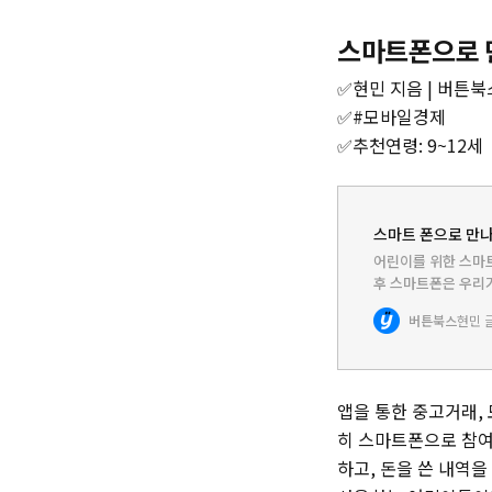
스마트폰으로 
✅현민 지음 | 버튼북스
✅#모바일경제
✅추천연령: 9~12세
스마트 폰으로 만나는
어린이를 위한 스마
후 스마트폰은 우리가
전에는 없었던 새로운
버튼북스
현민 
동에서는 스마트폰으
앱을 통한 중고거래, 
히 스마트폰으로 참여
하고, 돈을 쓴 내역