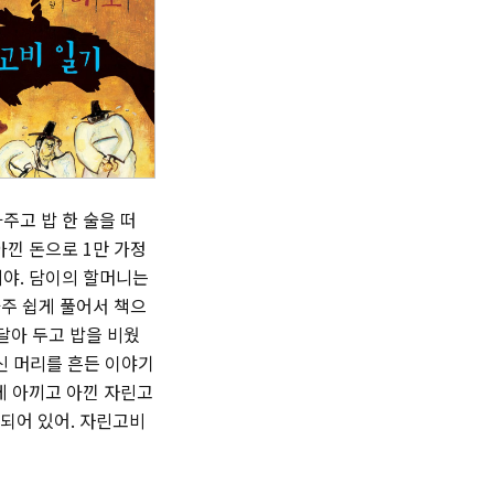
주고 밥 한 술을 떠
아낀 돈으로 1만 가정
니야. 담이의 할머니는
아주 쉽게 풀어서 책으
매달아 두고 밥을 비웠
신 머리를 흔든 이야기
게 아끼고 아낀 자린고
 되어 있어. 자린고비