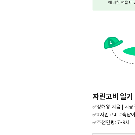
에 대한 책을 더
자린고비 일기
✅정해왕 지음 | 시공주
✅#자린고비 #속담
✅추천연령: 7~9세